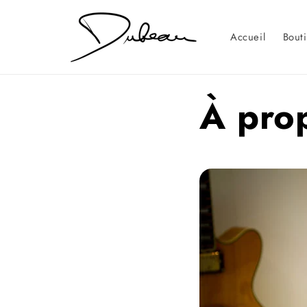
et
passer
au
Accueil
Bout
contenu
À pro