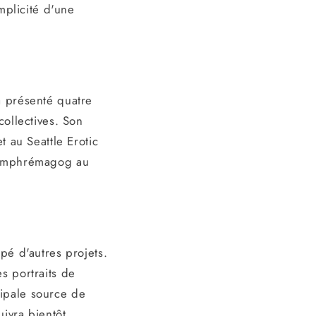
implicité d'une
a présenté quatre
collectives. Son
t au Seattle Erotic
 Memphrémagog au
pé d'autres projets.
s portraits de
cipale source de
ivra bientôt.