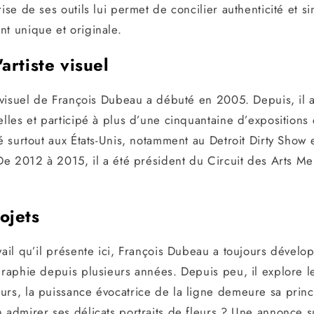
ise de ses outils lui permet de concilier authenticité et s
nt unique et originale.
artiste visuel
e visuel de François Dubeau a débuté en 2005. Depuis, il 
elles et participé à plus d’une cinquantaine d’expositions 
té surtout aux États-Unis, notamment au Detroit Dirty Show e
. De 2012 à 2015, il a été président du Circuit des Arts
ojets
vail qu’il présente ici, François Dubeau a toujours dévelop
graphie depuis plusieurs années. Depuis peu, il explore le
urs, la puissance évocatrice de la ligne demeure sa prin
 admirer ses délicats portraits de fleurs ? Une annonce su