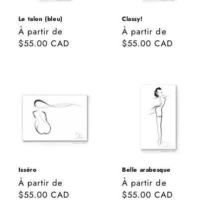
o
n
Le talon (bleu)
Classy!
Prix
À partir de
Prix
À partir de
:
habituel
$55.00 CAD
habituel
$55.00 CAD
Isséro
Belle arabesque
Prix
À partir de
Prix
À partir de
habituel
$55.00 CAD
habituel
$55.00 CAD